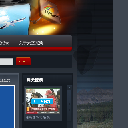
空纪录
关于天空宽频
相关视频
152170
摇号新政实施 汽...