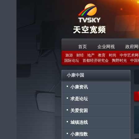
首页
企业网视
政府网
旅游
|
财经
|
地产
|
教育
|
时尚
|
中华艺术网
战略合作伙伴
国际论坛
|
首都经济研究会
|
陶野时光
|
中国
小康中国
小康资讯
求是论坛
关爱贫困
城镇连线
小康指数