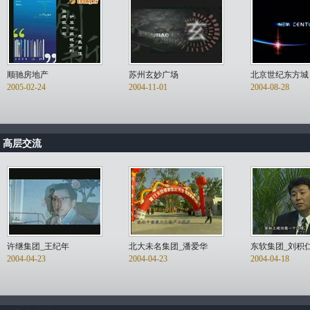
顺驰房地产
苏州玄妙广场
北京世纪东方城
2005-02-24
2004-11-01
2004-08-28
高层交流
许继集团_王纪年
北大未名集团_潘爱华
东软集团_刘积
2004-04-23
2004-04-23
2004-04-18