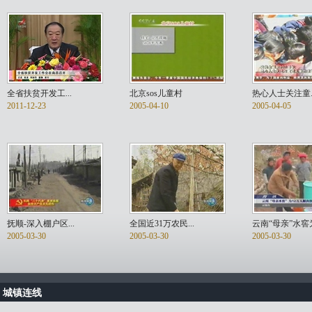
全省扶贫开发工...
北京sos儿童村
热心人士关注童..
2011-12-23
2005-04-10
2005-04-05
抚顺-深入棚户区...
全国近31万农民...
云南“母亲”水窖为.
2005-03-30
2005-03-30
2005-03-30
城镇连线