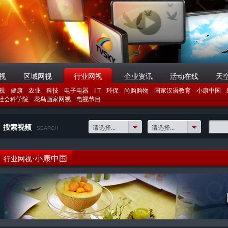
视
区域网视
行业网视
企业资讯
活动在线
天
视
|
健康
|
农业
|
科技
|
电子电器
|
I T
|
环保
|
尚购购物
|
国家汉语教育
|
小康中国
|
社会科学院
|
花鸟画家网视
|
电视节目
搜索视频
请选择...
请选择...
SEARCH
·小康中国
行业网视