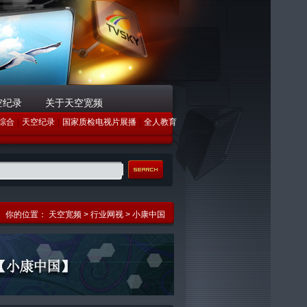
空纪录
关于天空宽频
综合
|
天空纪录
|
国家质检电视片展播
|
全人教育
你的位置：
天空宽频
>
行业网视
> 小康中国