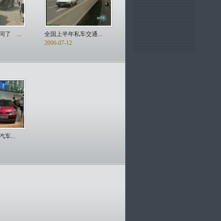
了 ...
全国上半年私车交通...
2006-07-12
车...