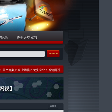
空纪录
关于天空宽频
：
天空宽频
>
企业网视
>
龙头企业
> 首钢网视