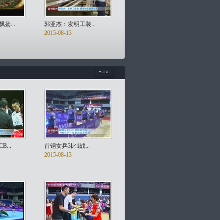
扬...
郭亚杰：发明工装...
2015-08-13
...
首钢女乒3比1战...
2015-08-13